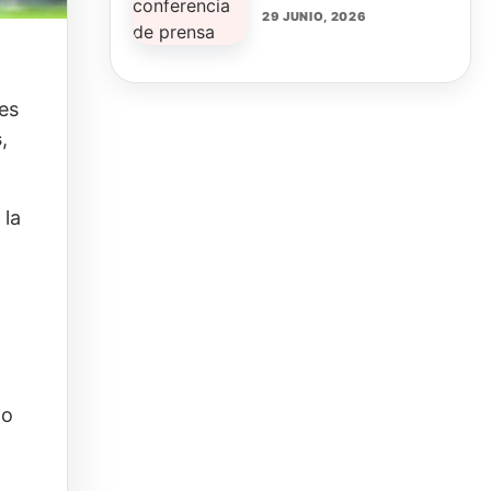
29 JUNIO, 2026
es
s
,
 la
ño