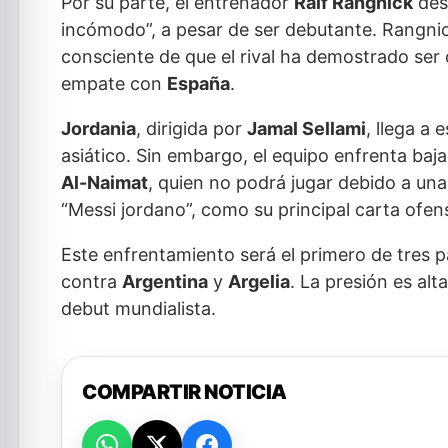
Por su parte, el entrenador
Ralf Rangnick
dest
incómodo”, a pesar de ser debutante. Rangnic
consciente de que el rival ha demostrado ser 
empate con
España
.
Jordania
, dirigida por
Jamal Sellami
, llega a
asiático. Sin embargo, el equipo enfrenta baj
Al-Naimat
, quien no podrá jugar debido a una
“Messi jordano”, como su principal carta ofen
Este enfrentamiento será el primero de tres 
contra
Argentina
y
Argelia
. La presión es al
debut mundialista.
COMPARTIR NOTICIA