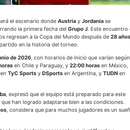
 será el escenario donde
Austria
y
Jordania
se
errando la primera fecha del
Grupo J
. Este encuentro 
acos regresan a la Copa del Mundo después de
28 año
artido en la historia del torneo.
junio de 2026
, con horarios de inicio que varían según
horas
en Chile y Paraguay, y
22:00 horas
en México,
uyen
TyC Sports
y
DSports
en Argentina, y
TUDN
en
aba
, expresó que el equipo está preparado para este
y que han logrado adaptarse bien a las condiciones.
ños
, considera que para muchos jugadores es un sue