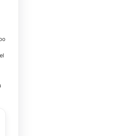
upo
el
u