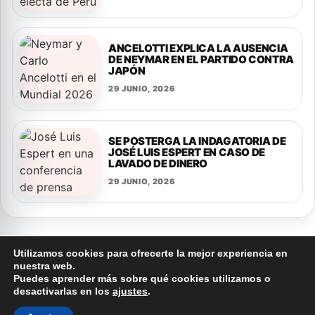
ANCELOTTI EXPLICA LA AUSENCIA
DE NEYMAR EN EL PARTIDO CONTRA
JAPÓN
29 JUNIO, 2026
SE POSTERGA LA INDAGATORIA DE
JOSÉ LUIS ESPERT EN CASO DE
LAVADO DE DINERO
29 JUNIO, 2026
Utilizamos cookies para ofrecerte la mejor experiencia en
nuestra web.
Puedes aprender más sobre qué cookies utilizamos o
© 2026 FLASH NOTICIAS
desactivarlas en los
ajustes
.