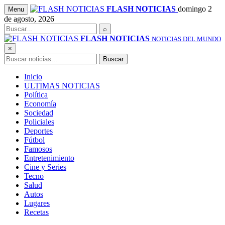
Saltar
FLASH NOTICIAS
domingo 2
Menu
al
de agosto, 2026
contenido
Buscar
⌕
FLASH NOTICIAS
NOTICIAS DEL MUNDO
×
Buscar
Buscar
Inicio
ULTIMAS NOTICIAS
Política
Economía
Sociedad
Policiales
Deportes
Fútbol
Famosos
Entretenimiento
Cine y Series
Tecno
Salud
Autos
Lugares
Recetas