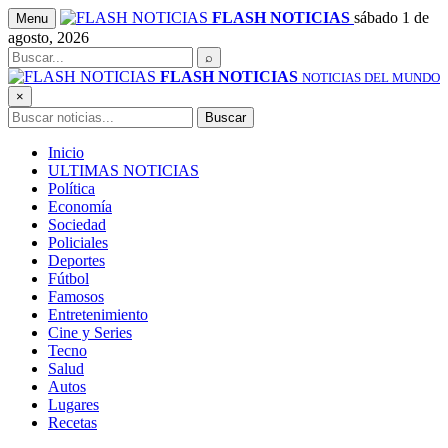
Saltar
FLASH NOTICIAS
sábado 1 de
Menu
al
agosto, 2026
contenido
Buscar
⌕
FLASH NOTICIAS
NOTICIAS DEL MUNDO
×
Buscar
Buscar
Inicio
ULTIMAS NOTICIAS
Política
Economía
Sociedad
Policiales
Deportes
Fútbol
Famosos
Entretenimiento
Cine y Series
Tecno
Salud
Autos
Lugares
Recetas