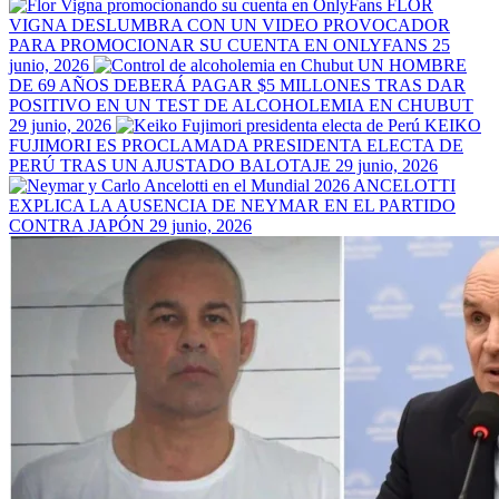
FLOR
VIGNA DESLUMBRA CON UN VIDEO PROVOCADOR
PARA PROMOCIONAR SU CUENTA EN ONLYFANS
25
junio, 2026
UN HOMBRE
DE 69 AÑOS DEBERÁ PAGAR $5 MILLONES TRAS DAR
POSITIVO EN UN TEST DE ALCOHOLEMIA EN CHUBUT
29 junio, 2026
KEIKO
FUJIMORI ES PROCLAMADA PRESIDENTA ELECTA DE
PERÚ TRAS UN AJUSTADO BALOTAJE
29 junio, 2026
ANCELOTTI
EXPLICA LA AUSENCIA DE NEYMAR EN EL PARTIDO
CONTRA JAPÓN
29 junio, 2026