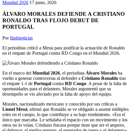
Mundial 2026
17 junio, 2026
ÁLVARO MORALES DEFIENDE A CRISTIANO
RONALDO TRAS FLOJO DEBUT DE
PORTUGAL
Por
flashnoticias
El periodista criticó a Messi para justificar la actuación de Ronaldo
en el empate de Portugal contra RD Congo en el Mundial 2026.
En el marco del
Mundial 2026
, el periodista
Álvaro Morales
ha
vuelto a generar controversia al defender a
Cristiano Ronaldo
tras
el empate 1-1 de
Portugal
contra
RD Congo
. A pesar de la falta de
oportunidades para el delantero, Morales argumentó que su
desempeño se vio afectado por la falta de apoyo del equipo.
Morales, nacionalizado mexicano y conocido por sus críticas a
Lionel Messi
, afirmó que Ronaldo se ve obligado a asumir múltiples
roles en el campo, lo que contribuye a su bajo rendimiento. «Era el
único que marcaba. Le señalaba el espacio con un movimiento y los
otros no lo veían. Cristiano fracasa porque tiene que ser el arquero,
el defensor, el mediocampista, el generador de juego y el delantero»,