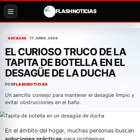
FLASH NOTICIAS
Saltar
al
17 JUNIO, 2026
SOCIEDAD
contenido
EL CURIOSO TRUCO DE LA
TAPITA DE BOTELLA EN EL
DESAGÜE DE LA DUCHA
POR
FLASHNOTICIAS
Un sencillo consejo para mantener el desagüe limpio y
evitar obstrucciones en el baño.
En el ámbito del hogar, muchas personas buscan
soluciones prácticas
para problemas