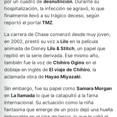
por un cuadro de
desnutrición
. Durante su
hospitalización, la infección se agravó, lo que
finalmente llevó a su trágico deceso, según
reportó el portal
TMZ
.
La carrera de Chase comenzó desde muy joven;
en 2002, prestó su voz a
Lilo
en la película
animada de Disney
Lilo & Stitch
, un papel que
repitió en la serie derivada. Ese mismo año,
también fue la voz de
Chihiro Ogino
en el
doblaje en inglés de
El viaje de Chihiro
, la
aclamada obra de
Hayao Miyazaki
.
Sin embargo, fue su papel como
Samara Morgan
en
La llamada
lo que la catapultó a la fama
internacional. Su actuación como la niña
fantasma que emerge de un pozo dejó una huella
imborrable en el cine de terror, lo que le valió el