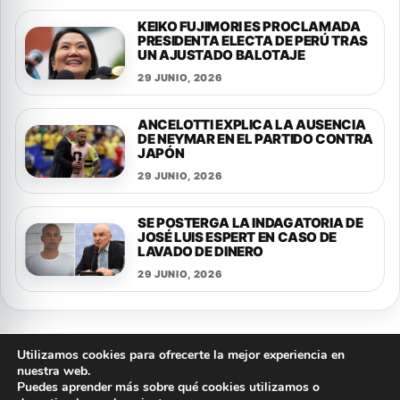
KEIKO FUJIMORI ES PROCLAMADA
PRESIDENTA ELECTA DE PERÚ TRAS
UN AJUSTADO BALOTAJE
29 JUNIO, 2026
ANCELOTTI EXPLICA LA AUSENCIA
DE NEYMAR EN EL PARTIDO CONTRA
JAPÓN
29 JUNIO, 2026
SE POSTERGA LA INDAGATORIA DE
JOSÉ LUIS ESPERT EN CASO DE
LAVADO DE DINERO
29 JUNIO, 2026
Utilizamos cookies para ofrecerte la mejor experiencia en
nuestra web.
Puedes aprender más sobre qué cookies utilizamos o
© 2026 FLASH NOTICIAS