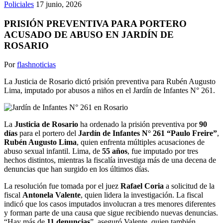
Policiales
17 junio, 2026
PRISIÓN PREVENTIVA PARA PORTERO
ACUSADO DE ABUSO EN JARDÍN DE
ROSARIO
Por
flashnoticias
La Justicia de Rosario dictó prisión preventiva para Rubén Augusto
Lima, imputado por abusos a niños en el Jardín de Infantes N° 261.
La
Justicia de Rosario
ha ordenado la prisión preventiva por
90
días
para el portero del
Jardín de Infantes N° 261 “Paulo Freire”
,
Rubén Augusto Lima
, quien enfrenta múltiples acusaciones de
abuso sexual infantil. Lima, de
55 años
, fue imputado por tres
hechos distintos, mientras la fiscalía investiga más de una decena de
denuncias que han surgido en los últimos días.
La resolución fue tomada por el juez
Rafael Coria
a solicitud de la
fiscal
Antonela Valente
, quien lidera la investigación. La fiscal
indicó que los casos imputados involucran a tres menores diferentes
y forman parte de una causa que sigue recibiendo nuevas denuncias.
“Hay más de
11 denuncias
”, aseguró Valente, quien también