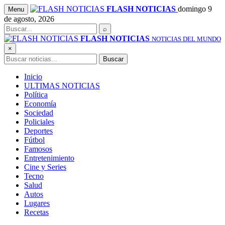
Saltar
FLASH NOTICIAS
domingo 9
Menu
al
de agosto, 2026
contenido
Buscar
⌕
FLASH NOTICIAS
NOTICIAS DEL MUNDO
×
Buscar
Buscar
Inicio
ULTIMAS NOTICIAS
Política
Economía
Sociedad
Policiales
Deportes
Fútbol
Famosos
Entretenimiento
Cine y Series
Tecno
Salud
Autos
Lugares
Recetas