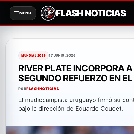
FLASH NOTICIAS
MENU
Saltar
al
contenido
17 JUNIO, 2026
MUNDIAL 2026
RIVER PLATE INCORPORA 
SEGUNDO REFUERZO EN EL
POR
FLASHNOTICIAS
El mediocampista uruguayo firmó su contr
bajo la dirección de Eduardo Coudet.