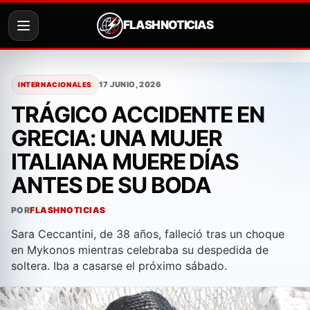
FLASH NOTICIAS
Saltar
al
17 JUNIO, 2026
INTERNACIONALES
contenido
TRÁGICO ACCIDENTE EN
GRECIA: UNA MUJER
ITALIANA MUERE DÍAS
ANTES DE SU BODA
POR
FLASHNOTICIAS
Sara Ceccantini, de 38 años, falleció tras un choque
en Mykonos mientras celebraba su despedida de
soltera. Iba a casarse el próximo sábado.