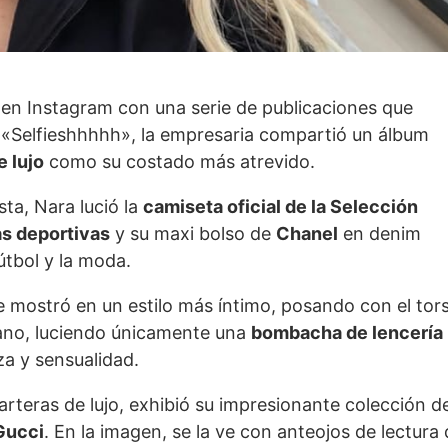
en Instagram con una serie de publicaciones que
tulo «Selfieshhhhh», la empresaria compartió un álbum
 lujo
como su costado más atrevido.
ta, Nara lució la
camiseta oficial de la Selección
as deportivas
y su maxi bolso de
Chanel
en denim
útbol y la moda.
e mostró en un estilo más íntimo, posando con el tor
ano, luciendo únicamente una
bombacha de lencería
za y sensualidad.
arteras de lujo, exhibió su impresionante colección d
Gucci
. En la imagen, se la ve con anteojos de lectura