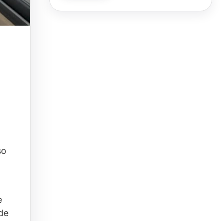
so
e
 de