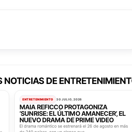
 NOTICIAS DE ENTRETENIMIEN
ENTRETENIMIENTO
30 JULIO, 2026
MAIA REFICCO PROTAGONIZA
‘SUNRISE: EL ÚLTIMO AMANECER’, EL
NUEVO DRAMA DE PRIME VIDEO
El drama romántico se estrenará el 26 de agosto en más
 y
de 240 países, con un elenco que...