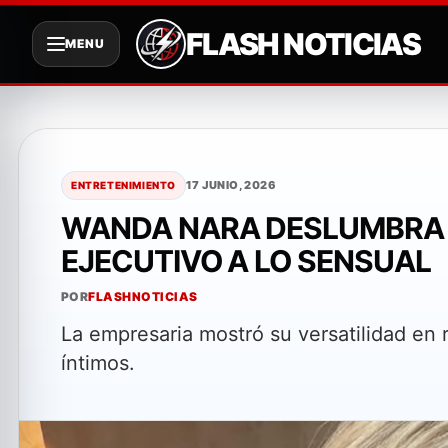
FLASH NOTICIAS
MENU
Saltar
al
contenido
17 JUNIO, 2026
ENTRETENIMIENTO
WANDA NARA DESLUMBRA C
EJECUTIVO A LO SENSUAL
POR
FLASHNOTICIAS
La empresaria mostró su versatilidad en
íntimos.