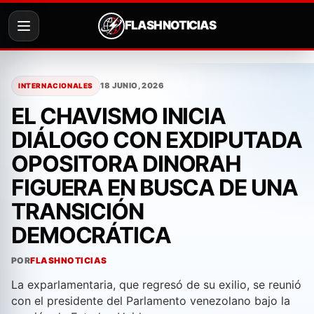
FLASH NOTICIAS
Saltar
al
18 JUNIO, 2026
INTERNACIONALES
contenido
EL CHAVISMO INICIA
DIÁLOGO CON EXDIPUTADA
OPOSITORA DINORAH
FIGUERA EN BUSCA DE UNA
TRANSICIÓN
DEMOCRÁTICA
POR
FLASHNOTICIAS
La exparlamentaria, que regresó de su exilio, se reunió
con el presidente del Parlamento venezolano bajo la