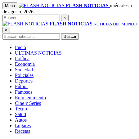
Saltar
FLASH NOTICIAS
miércoles 5
Menu
al
de agosto, 2026
contenido
Buscar
⌕
FLASH NOTICIAS
NOTICIAS DEL MUNDO
×
Buscar
Buscar
Inicio
ULTIMAS NOTICIAS
Política
Economía
Sociedad
Policiales
Deportes
Fútbol
Famosos
Entretenimiento
Cine y Series
Tecno
Salud
Autos
Lugares
Recetas