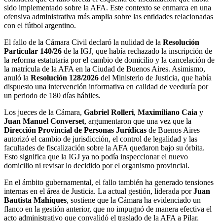
sido implementado sobre la AFA. Este contexto se enmarca en una
ofensiva administrativa más amplia sobre las entidades relacionadas
con el fútbol argentino.
El fallo de la Cámara Civil declaró la nulidad de la
Resolución
Particular 140/26
de la IGJ, que había rechazado la inscripción de
la reforma estatutaria por el cambio de domicilio y la cancelación de
la matrícula de la AFA en la Ciudad de Buenos Aires. Asimismo,
anuló la
Resolución 128/2026
del Ministerio de Justicia, que había
dispuesto una intervención informativa en calidad de veeduría por
un periodo de 180 días hábiles.
Los jueces de la Cámara,
Gabriel Rolleri
,
Maximiliano Caia
y
Juan Manuel Converset
, argumentaron que una vez que la
Dirección Provincial de Personas Jurídicas
de Buenos Aires
autorizó el cambio de jurisdicción, el control de legalidad y las
facultades de fiscalización sobre la AFA quedaron bajo su órbita.
Esto significa que la IGJ ya no podía inspeccionar el nuevo
domicilio ni revisar lo decidido por el organismo provincial.
En el ámbito gubernamental, el fallo también ha generado tensiones
internas en el área de Justicia. La actual gestión, liderada por
Juan
Bautista Mahiques
, sostiene que la Cámara ha evidenciado un
flanco en la gestión anterior, que no impugnó de manera efectiva el
acto administrativo que convalidó el traslado de la AFA a Pilar.