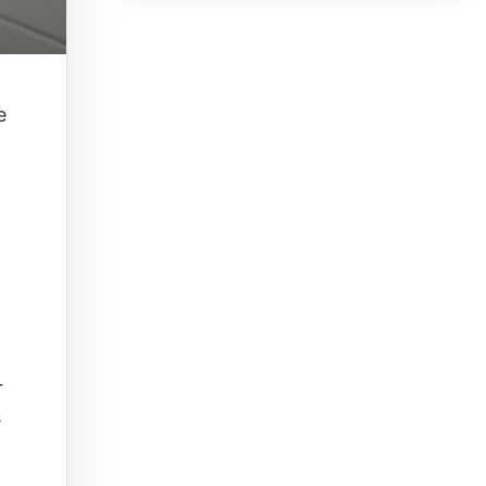
e
r
s