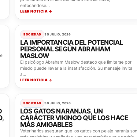
enfocándose...
LEER NOTICIA →
SOCIEDAD
30 JULIO, 2026
LA IMPORTANCIA DEL POTENCIAL
PERSONAL SEGÚN ABRAHAM
MASLOW
de
El psicólogo Abraham Maslow destacó que limitarse por
miedo puede llevar a la insatisfacción. Su mensaje invita
a...
LEER NOTICIA →
SOCIEDAD
30 JULIO, 2026
O
LOS GATOS NARANJAS, UN
O,
CARÁCTER VIKINGO QUE LOS HACE
MÁS AMIGABLES
Veterinarios aseguran que los gatos con pelaje naranja so
más sociables y confiados, una característica que podría