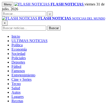
Saltar
FLASH NOTICIAS
viernes 31 de
Menu
al
julio, 2026
contenido
Buscar
⌕
FLASH NOTICIAS
NOTICIAS DEL MUNDO
×
Buscar
Buscar
Inicio
ULTIMAS NOTICIAS
Política
Economía
Sociedad
Policiales
Deportes
Fútbol
Famosos
Entretenimiento
Cine y Series
Tecno
Salud
Autos
Lugares
Recetas