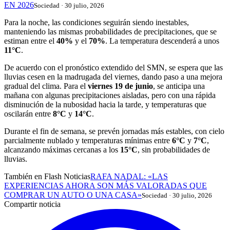
EN 2026
Sociedad · 30 julio, 2026
Para la noche, las condiciones seguirán siendo inestables,
manteniendo las mismas probabilidades de precipitaciones, que se
estiman entre el
40%
y el
70%
. La temperatura descenderá a unos
11°C
.
De acuerdo con el pronóstico extendido del SMN, se espera que las
lluvias cesen en la madrugada del viernes, dando paso a una mejora
gradual del clima. Para el
viernes 19 de junio
, se anticipa una
mañana con algunas precipitaciones aisladas, pero con una rápida
disminución de la nubosidad hacia la tarde, y temperaturas que
oscilarán entre
8°C
y
14°C
.
Durante el fin de semana, se prevén jornadas más estables, con cielo
parcialmente nublado y temperaturas mínimas entre
6°C
y
7°C
,
alcanzando máximas cercanas a los
15°C
, sin probabilidades de
lluvias.
También en Flash Noticias
RAFA NADAL: «LAS
EXPERIENCIAS AHORA SON MÁS VALORADAS QUE
COMPRAR UN AUTO O UNA CASA»
Sociedad · 30 julio, 2026
Compartir noticia