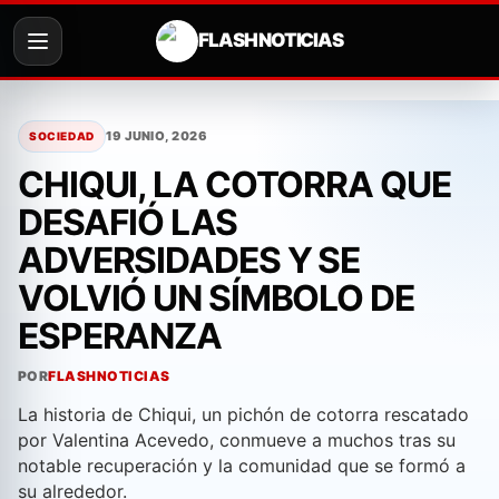
FLASH NOTICIAS
Saltar
al
19 JUNIO, 2026
SOCIEDAD
contenido
CHIQUI, LA COTORRA QUE
DESAFIÓ LAS
ADVERSIDADES Y SE
VOLVIÓ UN SÍMBOLO DE
ESPERANZA
POR
FLASHNOTICIAS
La historia de Chiqui, un pichón de cotorra rescatado
por Valentina Acevedo, conmueve a muchos tras su
notable recuperación y la comunidad que se formó a
su alrededor.