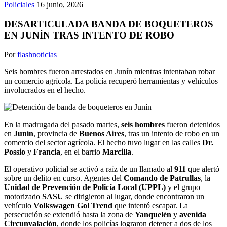
Policiales
16 junio, 2026
DESARTICULADA BANDA DE BOQUETEROS
EN JUNÍN TRAS INTENTO DE ROBO
Por
flashnoticias
Seis hombres fueron arrestados en Junín mientras intentaban robar
un comercio agrícola. La policía recuperó herramientas y vehículos
involucrados en el hecho.
En la madrugada del pasado martes,
seis hombres
fueron detenidos
en
Junín
, provincia de
Buenos Aires
, tras un intento de robo en un
comercio del sector agrícola. El hecho tuvo lugar en las calles
Dr.
Possio
y
Francia
, en el barrio
Marcilla
.
El operativo policial se activó a raíz de un llamado al
911
que alertó
sobre un delito en curso. Agentes del
Comando de Patrullas
, la
Unidad de Prevención de Policía Local (UPPL)
y el grupo
motorizado
SASU
se dirigieron al lugar, donde encontraron un
vehículo
Volkswagen Gol Trend
que intentó escapar. La
persecución se extendió hasta la zona de
Yanquelén
y
avenida
Circunvalación
, donde los policías lograron detener a dos de los