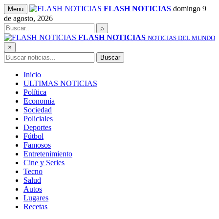
Saltar
FLASH NOTICIAS
domingo 9
Menu
al
de agosto, 2026
contenido
Buscar
⌕
FLASH NOTICIAS
NOTICIAS DEL MUNDO
×
Buscar
Buscar
Inicio
ULTIMAS NOTICIAS
Política
Economía
Sociedad
Policiales
Deportes
Fútbol
Famosos
Entretenimiento
Cine y Series
Tecno
Salud
Autos
Lugares
Recetas