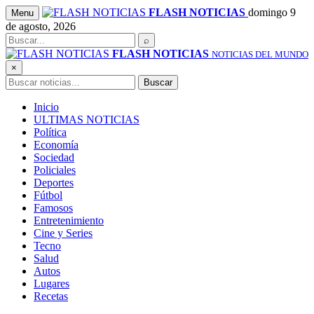
Saltar
FLASH NOTICIAS
domingo 9
Menu
al
de agosto, 2026
contenido
Buscar
⌕
FLASH NOTICIAS
NOTICIAS DEL MUNDO
×
Buscar
Buscar
Inicio
ULTIMAS NOTICIAS
Política
Economía
Sociedad
Policiales
Deportes
Fútbol
Famosos
Entretenimiento
Cine y Series
Tecno
Salud
Autos
Lugares
Recetas