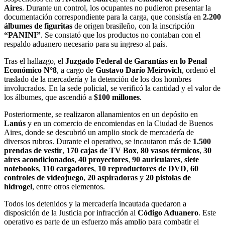
Aires
. Durante un control, los ocupantes no pudieron presentar la
documentación correspondiente para la carga, que consistía en
2.200
álbumes de figuritas
de origen brasileño, con la inscripción
“PANINI”
. Se constató que los productos no contaban con el
respaldo aduanero necesario para su ingreso al país.
Tras el hallazgo, el
Juzgado Federal de Garantías en lo Penal
Económico N°8
, a cargo de
Gustavo Darío Meirovich
, ordenó el
traslado de la mercadería y la detención de los dos hombres
involucrados. En la sede policial, se verificó la cantidad y el valor de
los álbumes, que ascendió a
$100 millones
.
Posteriormente, se realizaron allanamientos en un depósito en
Lanús
y en un comercio de encomiendas en la Ciudad de Buenos
Aires, donde se descubrió un amplio stock de mercadería de
diversos rubros. Durante el operativo, se incautaron más de
1.500
prendas de vestir
,
170 cajas de TV Box
,
80 vasos térmicos
,
30
aires acondicionados
,
40 proyectores
,
90 auriculares
,
siete
notebooks
,
110 cargadores
,
10 reproductores de DVD
,
60
controles de videojuego
,
20 aspiradoras
y
20 pistolas de
hidrogel
, entre otros elementos.
Todos los detenidos y la mercadería incautada quedaron a
disposición de la Justicia por infracción al
Código Aduanero
. Este
operativo es parte de un esfuerzo más amplio para combatir el