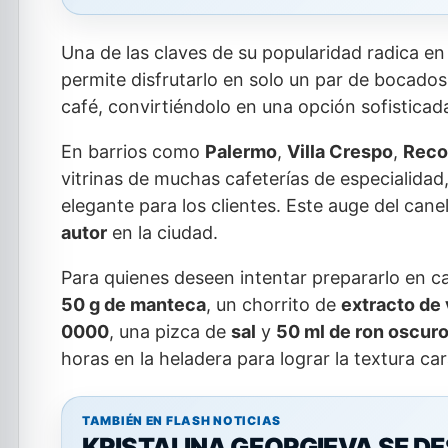
Una de las claves de su popularidad radica e
permite disfrutarlo en solo un par de bocados.
café, convirtiéndolo en una opción sofisticada
En barrios como
Palermo
,
Villa Crespo
,
Reco
vitrinas de muchas cafeterías de especialidad
elegante para los clientes. Este auge del cane
autor
en la ciudad.
Para quienes deseen intentar prepararlo en ca
50 g de manteca
, un chorrito de
extracto de 
0000
, una pizca de
sal
y
50 ml de ron oscur
horas en la heladera para lograr la textura car
TAMBIÉN EN FLASH NOTICIAS
KRISTALINA GEORGIEVA SE D