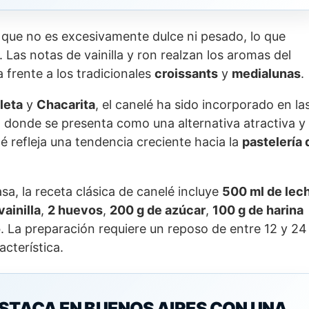
n que no es excesivamente dulce ni pesado, lo que
 Las notas de vainilla y ron realzan los aromas del
 frente a los tradicionales
croissants
y
medialunas
.
leta
y
Chacarita
, el canelé ha sido incorporado en la
, donde se presenta como una alternativa atractiva y
lé refleja una tendencia creciente hacia la
pastelería 
sa, la receta clásica de canelé incluye
500 ml de lec
vainilla
,
2 huevos
,
200 g de azúcar
,
100 g de harina
o
. La preparación requiere un reposo de entre 12 y 24
acterística.
ESTACA EN BUENOS AIRES CON UNA