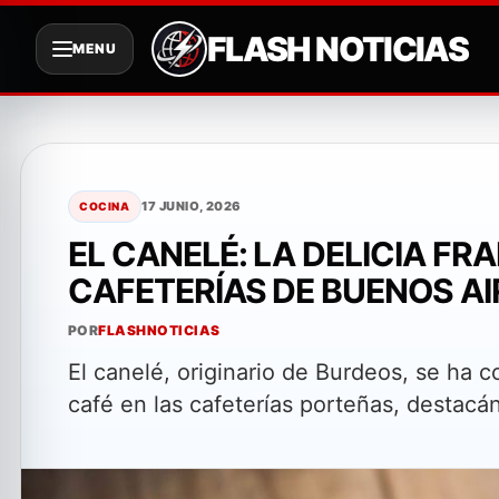
FLASH NOTICIAS
MENU
Saltar
al
contenido
17 JUNIO, 2026
COCINA
EL CANELÉ: LA DELICIA F
CAFETERÍAS DE BUENOS AI
POR
FLASHNOTICIAS
El canelé, originario de Burdeos, se ha 
café en las cafeterías porteñas, destacá