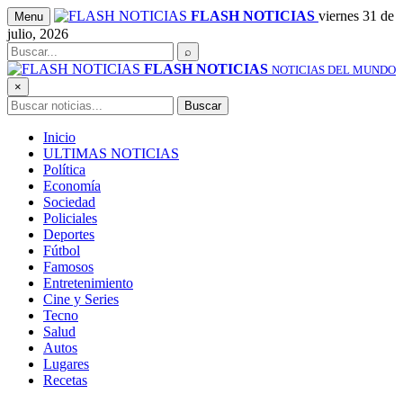
Saltar
FLASH NOTICIAS
viernes 31 de
Menu
al
julio, 2026
contenido
Buscar
⌕
FLASH NOTICIAS
NOTICIAS DEL MUNDO
×
Buscar
Buscar
Inicio
ULTIMAS NOTICIAS
Política
Economía
Sociedad
Policiales
Deportes
Fútbol
Famosos
Entretenimiento
Cine y Series
Tecno
Salud
Autos
Lugares
Recetas