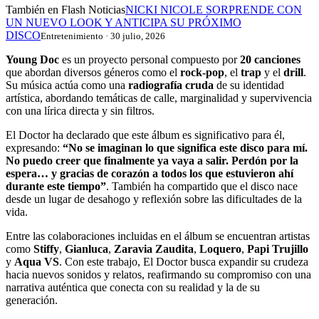
También en Flash Noticias
NICKI NICOLE SORPRENDE CON
UN NUEVO LOOK Y ANTICIPA SU PRÓXIMO
DISCO
Entretenimiento · 30 julio, 2026
Young Doc
es un proyecto personal compuesto por
20 canciones
que abordan diversos géneros como el
rock-pop
, el
trap
y el
drill
.
Su música actúa como una
radiografía cruda
de su identidad
artística, abordando temáticas de calle, marginalidad y supervivencia
con una lírica directa y sin filtros.
El Doctor ha declarado que este álbum es significativo para él,
expresando:
“No se imaginan lo que significa este disco para mí.
No puedo creer que finalmente ya vaya a salir. Perdón por la
espera… y gracias de corazón a todos los que estuvieron ahí
durante este tiempo”
. También ha compartido que el disco nace
desde un lugar de desahogo y reflexión sobre las dificultades de la
vida.
Entre las colaboraciones incluidas en el álbum se encuentran artistas
como
Stiffy
,
Gianluca
,
Zaravia Zaudita
,
Loquero
,
Papi Trujillo
y
Aqua VS
. Con este trabajo, El Doctor busca expandir su crudeza
hacia nuevos sonidos y relatos, reafirmando su compromiso con una
narrativa auténtica que conecta con su realidad y la de su
generación.