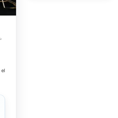
o
,
 el