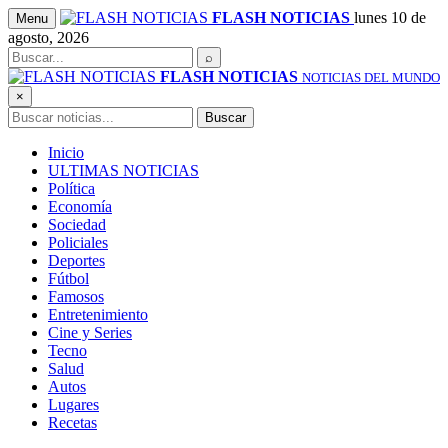
Saltar
FLASH NOTICIAS
lunes 10 de
Menu
al
agosto, 2026
contenido
Buscar
⌕
FLASH NOTICIAS
NOTICIAS DEL MUNDO
×
Buscar
Buscar
Inicio
ULTIMAS NOTICIAS
Política
Economía
Sociedad
Policiales
Deportes
Fútbol
Famosos
Entretenimiento
Cine y Series
Tecno
Salud
Autos
Lugares
Recetas