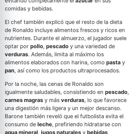
evitando completamente el
azúcar
en sus
comidas y bebidas.
El chef también explicó que el resto de la dieta
de Ronaldo incluye alimentos frescos y ricos en
nutrientes. Durante el almuerzo, el jugador suele
optar por
pollo
,
pescado
y una variedad de
verduras
. Además, limita al máximo los
alimentos elaborados con harina, como
pasta
y
pan
, así como los productos ultraprocesados.
Por la noche, las cenas de Ronaldo son
igualmente saludables, consistiendo en
pescado
,
carnes magras
y más
verduras
, lo que favorece
una digestión más ligera y un mejor descanso.
Barone también reveló que el futbolista evita el
consumo de
leche
, prefiriendo hidratarse con
agua mineral
,
jugos naturales
y
bebidas