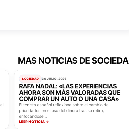
MAS NOTICIAS DE SOCIED
SOCIEDAD
30 JULIO, 2026
RAFA NADAL: «LAS EXPERIENCIAS
AHORA SON MÁS VALORADAS QUE
COMPRAR UN AUTO O UNA CASA»
el
El tenista español reflexiona sobre el cambio de
prioridades en el uso del dinero tras su retiro,
enfocándose...
LEER NOTICIA →