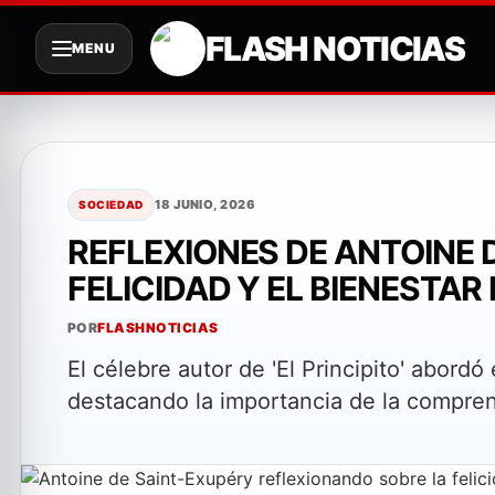
FLASH NOTICIAS
MENU
Saltar
al
contenido
18 JUNIO, 2026
SOCIEDAD
REFLEXIONES DE ANTOINE 
FELICIDAD Y EL BIENESTA
POR
FLASHNOTICIAS
El célebre autor de 'El Principito' abordó 
destacando la importancia de la compren