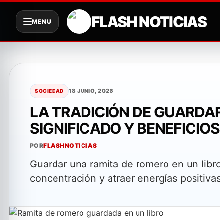
FLASH NOTICIAS
MENU
Saltar
al
contenido
18 JUNIO, 2026
SOCIEDAD
LA TRADICIÓN DE GUARDAR
SIGNIFICADO Y BENEFICIOS
POR
FLASHNOTICIAS
Guardar una ramita de romero en un libro
concentración y atraer energías positivas