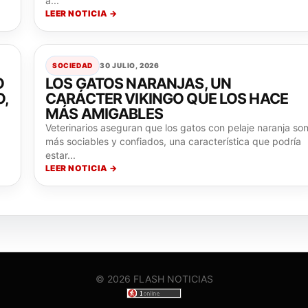
a...
LEER NOTICIA →
SOCIEDAD
30 JULIO, 2026
O
LOS GATOS NARANJAS, UN
O,
CARÁCTER VIKINGO QUE LOS HACE
MÁS AMIGABLES
Veterinarios aseguran que los gatos con pelaje naranja so
más sociables y confiados, una característica que podría
estar...
LEER NOTICIA →
© 2026 FLASH NOTICIAS