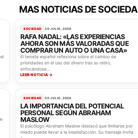
MAS NOTICIAS DE SOCIED
SOCIEDAD
30 JULIO, 2026
RAFA NADAL: «LAS EXPERIENCIAS
AHORA SON MÁS VALORADAS QUE
COMPRAR UN AUTO O UNA CASA»
el
El tenista español reflexiona sobre el cambio de
prioridades en el uso del dinero tras su retiro,
enfocándose...
LEER NOTICIA →
SOCIEDAD
30 JULIO, 2026
LA IMPORTANCIA DEL POTENCIAL
PERSONAL SEGÚN ABRAHAM
MASLOW
de
El psicólogo Abraham Maslow destacó que limitarse por
miedo puede llevar a la insatisfacción. Su mensaje invita