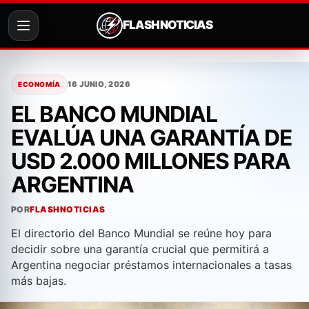
FLASH NOTICIAS
Saltar
al
16 JUNIO, 2026
ECONOMÍA
contenido
EL BANCO MUNDIAL
EVALÚA UNA GARANTÍA DE
USD 2.000 MILLONES PARA
ARGENTINA
POR
FLASHNOTICIAS
El directorio del Banco Mundial se reúne hoy para
decidir sobre una garantía crucial que permitirá a
Argentina negociar préstamos internacionales a tasas
más bajas.