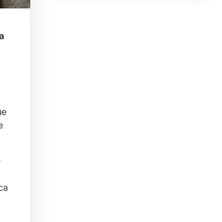
a
ue
e
e
ca