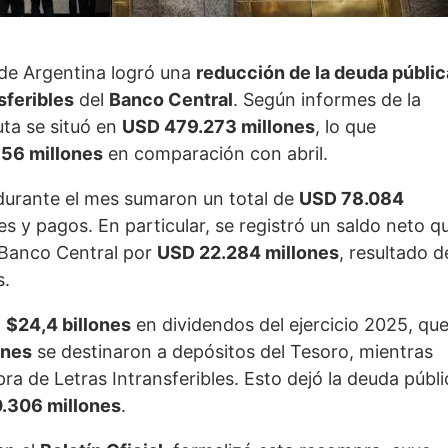
de Argentina logró una
reducción de la deuda públic
sferibles
del
Banco Central
. Según informes de la
uta se situó en
USD 479.273 millones
, lo que
56 millones
en comparación con abril.
durante el mes sumaron un total de
USD 78.084
es y pagos. En particular, se registró un saldo neto q
 Banco Central por
USD 22.284 millones
, resultado d
s.
l
$24,4 billones
en dividendos del ejercicio 2025, qu
ones
se destinaron a depósitos del Tesoro, mientras
a de Letras Intransferibles. Esto dejó la deuda públi
.306 millones
.