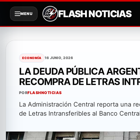
FLASH NOTICIAS
MENU
Saltar
al
contenido
16 JUNIO, 2026
ECONOMÍA
LA DEUDA PÚBLICA ARGEN
RECOMPRA DE LETRAS INT
POR
FLASHNOTICIAS
La Administración Central reporta una re
de Letras Intransferibles al Banco Centr