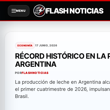
FLASH NOTICIAS
MENU
Saltar
al
contenido
17 JUNIO, 2026
ECONOMÍA
RÉCORD HISTÓRICO EN LA
ARGENTINA
POR
FLASHNOTICIAS
La producción de leche en Argentina al
el primer cuatrimestre de 2026, impulsa
Brasil.