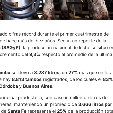
ado cifras récord durante el primer cuatrimestre de
de hace más de diez años. Según un reporte de la
a (SAGyP)
, la producción nacional de leche se situó e
incremento del
9,3%
respecto al promedio de la última
tambo
se elevó a
3.287 litros
, un
27%
más que en los
te hay
8.813 tambos
registrados, de los cuales el
83%
Córdoba
y
Buenos Aires
.
incipal productora, con casi un millón de litros de
echeras, manteniendo un promedio de
3.666 litros por
l de
Santa Fe
representa el
25%
de la producción tota