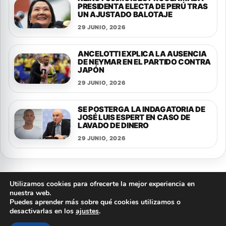
PRESIDENTA ELECTA DE PERÚ TRAS
UN AJUSTADO BALOTAJE
29 JUNIO, 2026
ANCELOTTI EXPLICA LA AUSENCIA
DE NEYMAR EN EL PARTIDO CONTRA
JAPÓN
29 JUNIO, 2026
SE POSTERGA LA INDAGATORIA DE
JOSÉ LUIS ESPERT EN CASO DE
LAVADO DE DINERO
29 JUNIO, 2026
Utilizamos cookies para ofrecerte la mejor experiencia en
nuestra web.
Puedes aprender más sobre qué cookies utilizamos o
© 2026 FLASH NOTICIAS
desactivarlas en los
ajustes
.